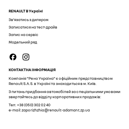
RENAULT В Україні
Зв'язатись з дилером
Записатися на тест-драйв
Запис на сервіс
Модельний ряд
КОНТАКТНА ІНФОРМАЦІЯ
Компанія "Рено Україна" є офіційним представництвом
Renault S.A.S. в Україні та знаходиться в м. Київ.
З питань придбання автомобілей за спеціальними умовами
звертайтесь до відділу корпоративних продажів:
Тел: +38 (050) 302 02 40
e-mail: zaporizhzhia@renault-adamant.zp.ua