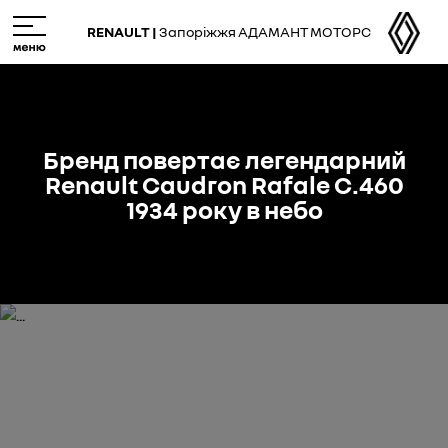
Skip
M
to
e
RENAULT |
Запоріжжя АДАМАНТ МОТОРС
main
n
content
u
Бренд повертає легендарний
Renault Caudron Rafale C.460
1934 року в небо