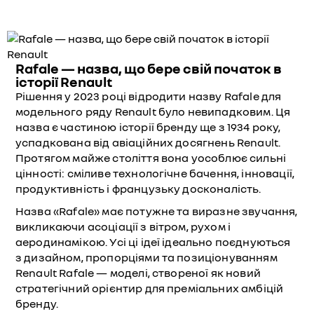
Rafale — назва, що бере свій початок в
історії Renault
Рішення у 2023 році відродити назву Rafale для
модельного ряду Renault було невипадковим. Ця
назва є частиною історії бренду ще з 1934 року,
успадкована від авіаційних досягнень Renault.
Протягом майже століття вона уособлює сильні
цінності: сміливе технологічне бачення, інновації,
продуктивність і французьку досконалість.
Назва «Rafale» має потужне та виразне звучання,
викликаючи асоціації з вітром, рухом і
аеродинамікою. Усі ці ідеї ідеально поєднуються
з дизайном, пропорціями та позиціонуванням
Renault Rafale — моделі, створеної як новий
стратегічний орієнтир для преміальних амбіцій
бренду.