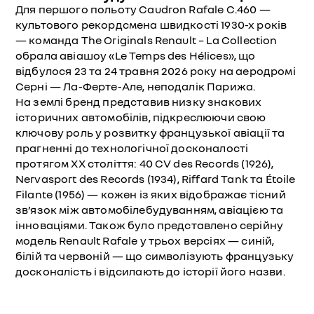
Для першого польоту Caudron Rafale C.460 —
культового рекордсмена швидкості 1930-х років
— команда The Originals Renault – La Collection
обрала авіашоу «Le Temps des Hélices», що
відбулося 23 та 24 травня 2026 року на аеродромі
Серні — Ла-Ферте-Але, неподалік Парижа.
На землі бренд представив низку знакових
історичних автомобілів, підкреслюючи свою
ключову роль у розвитку французької авіації та
прагненні до технологічної досконалості
протягом ХХ століття: 40 CV des Records (1926),
Nervasport des Records (1934), Riffard Tank та Étoile
Filante (1956) — кожен із яких відображає тісний
зв’язок між автомобілебудуванням, авіацією та
інноваціями. Також було представлено серійну
модель Renault Rafale у трьох версіях — синій,
білiй та червонiй — що символізують французьку
досконалість і відсилають до історії його назви.