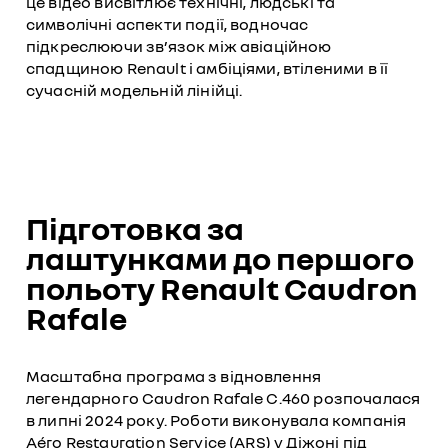
це відео висвітлює технічні, людські та
символічні аспекти події, водночас
підкреслюючи зв’язок між авіаційною
спадщиною Renault і амбіціями, втіленими в її
сучасній модельній лінійці.
Підготовка за
лаштунками до першого
польоту Renault Caudron
Rafale
Масштабна програма з відновлення
легендарного Caudron Rafale C.460 розпочалася
в липні 2024 року. Роботи виконувала компанія
Aéro Restauration Service (ARS) у Діжоні під