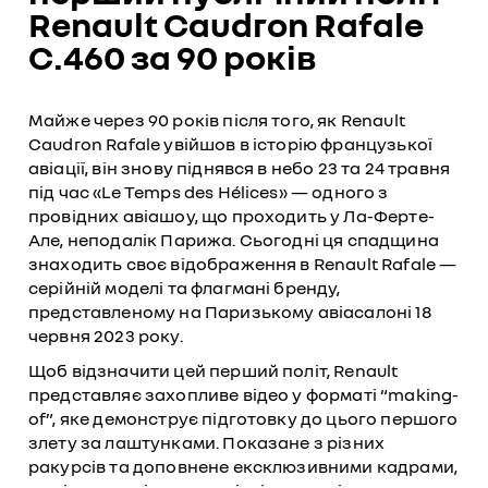
Renault Caudron Rafale
C.460 за 90 років
Майже через 90 років після того, як Renault
Caudron Rafale увійшов в історію французької
авіації, він знову піднявся в небо 23 та 24 травня
під час «Le Temps des Hélices» — одного з
провідних авіашоу, що проходить у Ла-Ферте-
Але, неподалік Парижа. Сьогодні ця спадщина
знаходить своє відображення в Renault Rafale —
серійній моделі та флагмані бренду,
представленому на Паризькому авіасалоні 18
червня 2023 року.
Щоб відзначити цей перший політ, Renault
представляє захопливе відео у форматі “making-
of”, яке демонструє підготовку до цього першого
злету за лаштунками. Показане з різних
ракурсів та доповнене ексклюзивними кадрами,