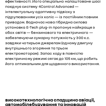
ефективності. Його спеціально налаштоване шасі
поєднує систему 4Control Advanced —
інтелектуальну адаптивну підвіску з
підрулюванням усіх коліс — із постійним повним
приводом. Водночас нова гібридна силова
установка E-Tech plug-in пропонує найкраще з
обох світів — бензинового та електричного —
забезпечуючи сумарну потужність у 300 к.с.
завдяки чотирьом джерелам (одному двигуну
внутрішнього згоряння та трьом
електромоторам). Запас ходу в повністю
електричному режимі сягає до 105 км, що робить
його оптимальним для щоденного використання.
високотехнологічна спадщина авіації,
автомобілебудування та інновацій