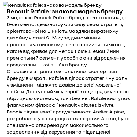
Renault Rafale: знакова модель бренду
З моделлю Renault Rafale бренд повертається до
D-сегмента, демонструючи силу своєї стратегії,
орієнтованої на цінність. Завдяки виразному
дизайну у стилі SUV-купе, динамічним
пропорціям і високому рівню сприйняття якості,
Rafale відкриває для Renault більш емоційний
преміальний сегмент, уособлюючи відродження
представницької лінійки бренду.
Справжня вітрина технологічної експертизи
бренду в Європі, Rafale відіграє стратегічну роль
у зміцненні іміджу та довіри до всієї модельної
лінійки. Доступний як у версії з підзаряджуваною
гібридною системою, так і без неї, Rafale виступає
флагманом філософії Renault voitures à vivre.
Версія підвищеної продуктивності Atelier Alpine,
розроблена у співпраці з інженерами Alpine, була
спеціально створена для максимального
задоволення від керування та підвищеної