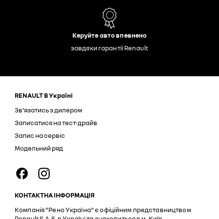
Керуйте авто впевнено
завдяки гарантії Renault
RENAULT В Україні
Зв'язатись з дилером
Записатися на тест-драйв
Запис на сервіс
Модельний ряд
КОНТАКТНА ІНФОРМАЦІЯ
Компанія "Рено Україна" є офіційним представництвом
Renault S.A.S. в Україні та знаходиться в м. Київ.