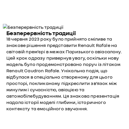
Безперервність традиції
18 червня 2023 року було прийнято сміливе та
знакове рішення представити Renault Rafale на
світовій прем’єрі в межах Паризького авіасалону.
Цей крок одразу привернув увагу, оскільки нову
модель було продемонстровано поруч із літаком
Renault Caudron Rafale. Унікальна подія, що
відбулася в спеціально створеному для цього
просторі, покликаному підкреслити зв’язок між
минулим і сучасністю, авіацією та
автомобілебудуванням. Ця знакова презентація
надала історії моделі глибини, історичного
контексту та емоційного звучання.