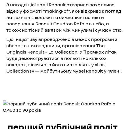
З нагоди цієї події Renault створила захопливе
відео у форматі “making-of”, яке відкриває погляд
на технічні, людські та символічні аспекти
повернення Renault Caudron Rafale в небо, а
також на тісний зв’язок між минулим і сучасністю.
Цю ініціативу впроваджено в межах програми зі
збереження спадщини, організованої The
Originals Renault – La Collection. У її рамках літак
буде демонструватися в польоті на кількох
заходах, після чого його виставлять у «Les
Collections» — майбутньому музеї Renault у Флені.
перший публічний політ