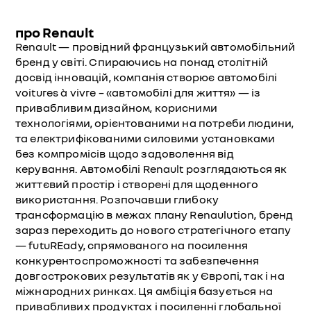
про Renault
Renault — провідний французький автомобільний
бренд у світі. Спираючись на понад столітній
досвід інновацій, компанія створює автомобілі
voitures à vivre – «автомобілі для життя» — із
привабливим дизайном, корисними
технологіями, орієнтованими на потреби людини,
та електрифікованими силовими установками
без компромісів щодо задоволення від
керування. Автомобілі Renault розглядаються як
життєвий простір і створені для щоденного
використання. Розпочавши глибоку
трансформацію в межах плану Renaulution, бренд
зараз переходить до нового стратегічного етапу
— futuREady, спрямованого на посилення
конкурентоспроможності та забезпечення
довгострокових результатів як у Європі, так і на
міжнародних ринках. Ця амбіція базується на
привабливих продуктах і посиленні глобальної